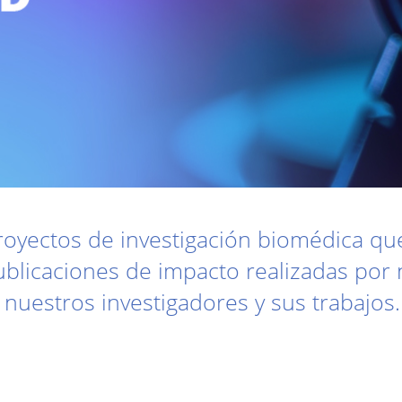
royectos de investigación biomédica que
publicaciones de impacto realizadas po
nuestros investigadores y sus trabajos.