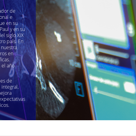
ador de
onal e
fue en su
Paul y en su
el siglo XIX
ro país. En
 nuestra
eros en
icas.
 el año
les de
integral,
ejora
expectativas
icos.