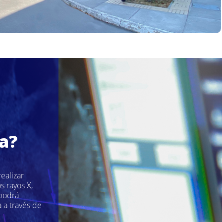
a?
ealizar
s rayos X,
 podrá
 a través de