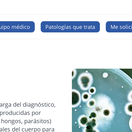
uipo médico
Patologías que trata
Me solic
arga del diagnóstico,
producidas por
 hongos, parásitos)
ales del cuerpo para