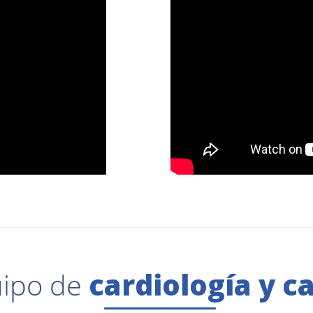
uipo de
cardiología y c