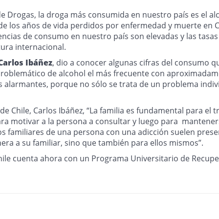
e Drogas, la droga más consumida en nuestro país es el alco
e los años de vida perdidos por enfermedad y muerte en Chi
encias de consumo en nuestro país son elevadas y las tasa
ura internacional.
 Carlos Ibáñez
, dio a conocer algunas cifras del consumo q
roblemático de alcohol el más frecuente con aproximadam
as alarmantes, porque no sólo se trata de un problema indi
d de Chile, Carlos Ibáñez, “La familia es fundamental para 
ia para motivar a la persona a consultar y luego para mant
 los familiares de una persona con una adicción suelen pres
a a su familiar, sino que también para ellos mismos”.
e Chile cuenta ahora con un Programa Universitario de Recup