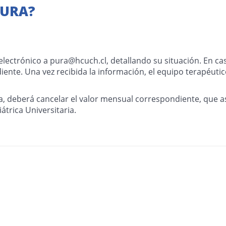
PURA?
 electrónico a
pura@hcuch.cl
, detallando su situación. En c
iente. Una vez recibida la información, el equipo terapéut
sta, deberá cancelar el valor mensual correspondiente, que
átrica Universitaria.