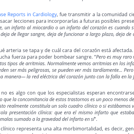
ase Reports in Cardiology
, fue transmitir a la comunidad 
y sacar lecciones para incorporarlas a futuras posibles prese
 un infarto al miocardio o un infarto del corazón es cuando s
deja de llegar sangre, deja de funcionar a largo plazo, deja de c
ué arteria se tapa y de cuál cara del corazón está afectada
ucha fuerza para poder bombear sangre. “
Pero es muy raro 
ciertos tipos de arritmias. Normalmente vemos arritmias en los i
pueden ser más peligrosas, se pueden ver más tardíamente… Pero
a manera— la red eléctrica del corazón junto con la falla en la 
 no es algo con que los especialistas esperan encontrarse.
to que la concomitancia de estos trastornos es un poco menos de
to realmente constituía un solo cuadro clínico o si estábamos 
la presentación clínica: que era el mismo infarto que estab
alas sumado a la gravedad del infarto en sí
”.
 clínico representa una alta morbimortalidad, es decir, ge