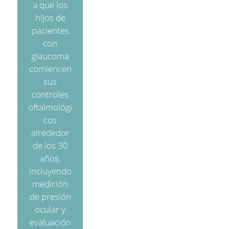
a que los
hijos de
pacientes
con
glaucoma
comiencen
sus
controles
oftalmológi
cos
alrededor
de los 30
años,
incluyendo
medición
de presión
ocular y
evaluación