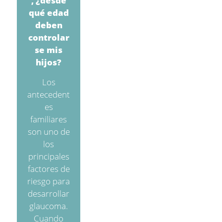
, ¿desde
qué edad
deben
controlar
se mis
hijos?
Los
antecedent
es
familiares
son uno de
los
principales
factores de
riesgo para
desarrollar
glaucoma.
Cuando