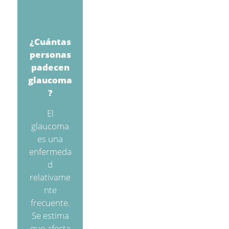
¿Cuántas
personas
padecen
glaucoma
?
El
glaucoma
es una
enfermeda
d
relativame
nte
frecuente.
Se estima
que afecta