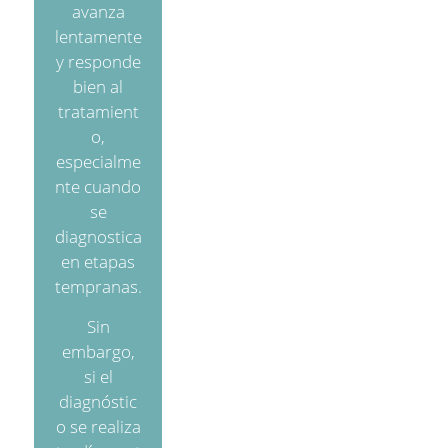
avanza
lentamente
y responde
bien al
tratamient
o,
especialme
nte cuando
se
diagnostica
en etapas
tempranas.
Sin
embargo,
si el
diagnóstic
o se realiza