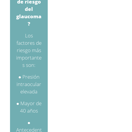
de riesgo
del
glaucoma
?
Los
factores de
riesgo más
importante
s son:
● Presión
intraocular
elevada
● Mayor de
40 años
●
Antecedent