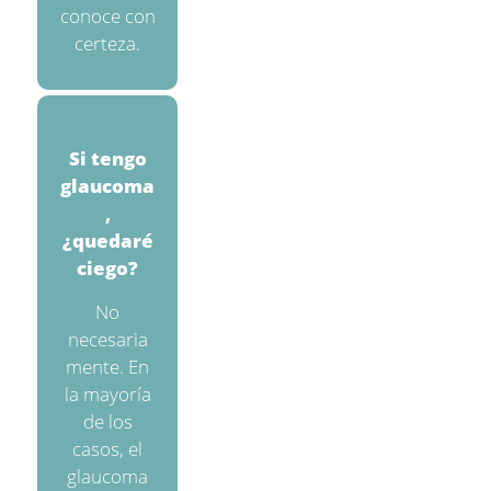
conoce con
certeza.
Si tengo
glaucoma
,
¿quedaré
ciego?
No
necesaria
mente. En
la mayoría
de los
casos, el
glaucoma