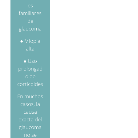
es
familiares
de
glaucoma
● Miopía
alta
● Uso
prolongad
o de
corticoides
En muchos
casos, la
causa
exacta del
glaucoma
no se