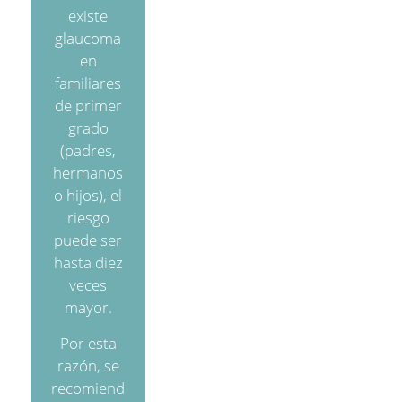
existe
glaucoma
en
familiares
de primer
grado
(padres,
hermanos
o hijos), el
riesgo
puede ser
hasta diez
veces
mayor.
Por esta
razón, se
recomiend