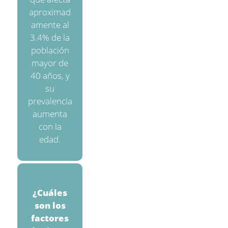
aproximad
amente al
3.4% de la
población
mayor de
40 años, y
su
prevalencia
aumenta
con la
edad.
¿Cuáles
son los
factores