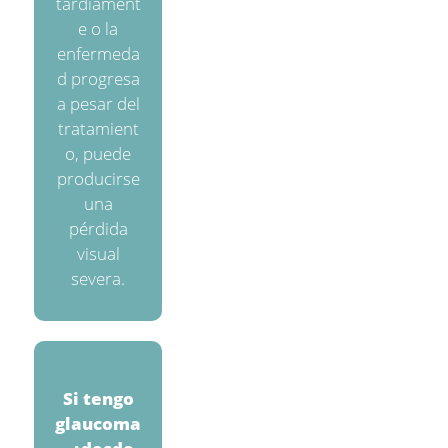
tardíament
e o la
enfermeda
d progresa
a pesar del
tratamient
o, puede
producirse
una
pérdida
visual
severa.
Si tengo
glaucoma