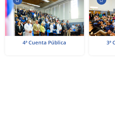
4ª Cuenta Pública
3ª 
Acceda aquí