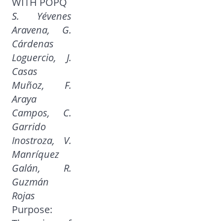
WITH POPQ
S. Yévenes
Aravena, G.
Cárdenas
Loguercio, J.
Casas
Muñoz, F.
Araya
Campos, C.
Garrido
Inostroza, V.
Manríquez
Galán, R.
Guzmán
Rojas
Purpose: