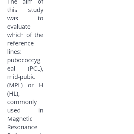
The aim of
this study
was to
evaluate
which of the
reference
lines:
pubococcyg
eal (PCL),
mid-pubic
(MPL) or H
(HL),
commonly
used in
Magnetic
Resonance