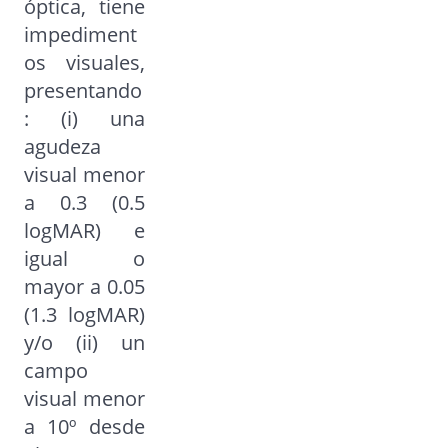
óptica, tiene
impediment
os visuales,
presentando
: (i) una
agudeza
visual menor
a 0.3 (0.5
logMAR) e
igual o
mayor a 0.05
(1.3 logMAR)
y/o (ii) un
campo
visual menor
a 10º desde