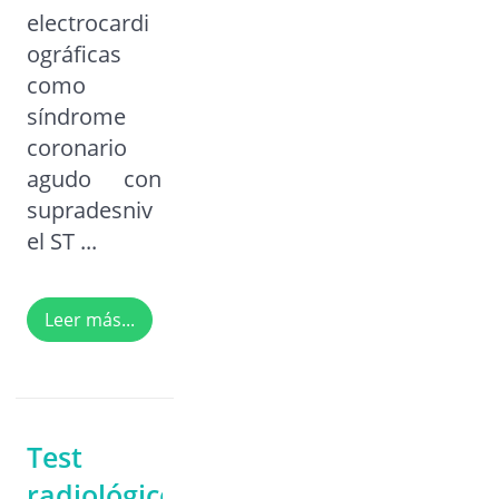
electrocardi
ográficas
como
síndrome
coronario
agudo con
supradesniv
el ST ...
Leer más...
Test
radiológico