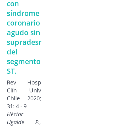
con
síndrome
coronario
agudo sin
supradesnivel
del
segmento
ST.
Rev Hosp
Clín Univ
Chile 2020;
31: 4 - 9
Héctor
Ugalde P.,