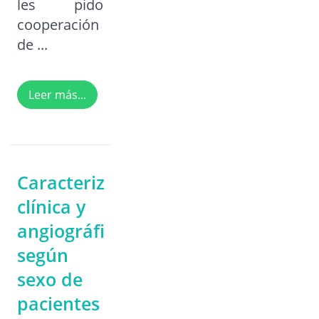
les pido
cooperación
de ...
Leer más...
Caracterización
clínica y
angiográfica
según
sexo de
pacientes