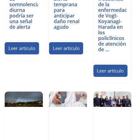
somnolencia
temprana
de la
diurna
para
enfermedad
podría ser
anticipar
de Vogt-
una señal
daño renal
Koyanagi-
de alerta
agudo
Harada en
los
policlínicos
de atención
Leer artículo
Leer artículo
de ...
Leer artículo