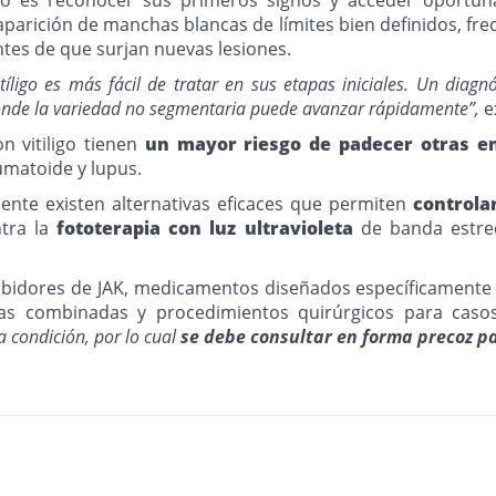
parición de manchas blancas de límites bien definidos, f
tes de que surjan nuevas lesiones.
ligo es más fácil de tratar en sus etapas iniciales. Un diagn
onde la variedad no segmentaria puede avanzar rápidamente”,
ex
n vitiligo tienen
un mayor riesgo de padecer otras 
eumatoide y lupus.
ente existen alternativas eficaces que permiten
controla
ntra la
fototerapia con luz ultravioleta
de banda estrec
ibidores de JAK, medicamentos diseñados específicamente 
rapias combinadas y procedimientos quirúrgicos para ca
a condición, por lo cual
se debe consultar en forma precoz pa