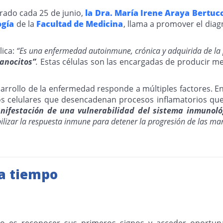
ado cada 25 de junio,
la Dra. María Irene Araya Bertucc
ogía
de la
Facultad de Medicina
, llama a promover el dia
lica:
“Es una enfermedad autoinmune, crónica y adquirida de la 
lanocitos”
.
Estas células son las encargadas de producir mel
rollo de la enfermedad responde a múltiples factores. Entr
s celulares que desencadenan procesos inflamatorios que 
ifestación de una vulnerabilidad del sistema inmunoló
lizar la respuesta inmune para detener la progresión de las man
 a tiempo
ligo es reconocer sus primeros signos y acceder oportu