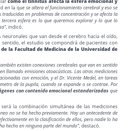
diar
cómo el tinnitus afecta la esfera emocional y
d en la q
ue se altera el funcionamiento cerebral y eso se
as traducidas en problemas de concentración y se afecta la
 tercera esfera es lo que queremos explorar y lo que lo
sa”
, indicó.
es neuronales que van desde el cerebro hacia el oído,
e sentido, el estudio se compondrá de pacientes con
 de la Facultad de Medicina de la Universidad de
también existen conexiones cerebrales que van en sentido
amen llamado emisiones otoacústicas. Las otras mediciones
lacionadas con emoción, y el Dr. Vicente Medel, en tareas
ámetro de la pupila, cuando se expande o se contrae. Por
mágenes con contenido emocional estandarizadas
que
 será la combinación simultánea de las mediciones
táneo no se ha hecho previamente. Hay un antecedente de
fectivamente en la clasificación de ellos, pero nadie lo ha
e ha hecho en ninguna parte del mundo”
, destacó.