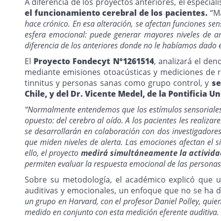
A diferencia de los proyectos anteriores, el especial
el funcionamiento cerebral de los pacientes.
“Má
hace crónico. En esa alteración, se afectan funciones sen
esfera emocional: puede generar mayores niveles de ans
diferencia de los anteriores donde no le habíamos dado é
El
Proyecto Fondecyt N°1261514
, analizará el de
mediante emisiones otoacústicas y mediciones de re
tinnitus y personas sanas como grupo control, y
se
Chile, y del Dr. Vicente Medel, de la Pontificia U
“Normalmente entendemos que los estímulos sensoriales 
opuesto: del cerebro al oído. A los pacientes les realiz
se desarrollarán en colaboración con dos investigadores
que miden niveles de alerta. Las emociones afectan el 
ello, el proyecto
medirá simultáneamente la activida
permiten evaluar la respuesta emocional de las personas
Sobre su metodología, el académico explicó que u
auditivas y emocionales, un enfoque que no se ha 
un grupo en Harvard, con el profesor Daniel Polley, quien 
medido en conjunto con esta medición eferente auditiva.