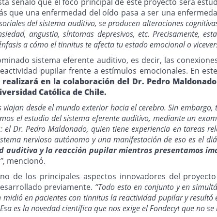
ista señaló que el foco principal de este proyecto será estu
s que una enfermedad del oído pasa a ser una enfermeda
soriales del sistema auditivo, se producen alteraciones cognitiv
iedad, angustia, síntomas depresivos, etc. Precisamente, esta
nfasis a cómo el tinnitus te afecta tu estado emocional o vicever
nominado sistema eferente auditivo, es decir, las conexion
actividad pupilar frente a estímulos emocionales. En est
 realizará en la colaboración del Dr. Pedro Maldonado
niversidad Católica de Chile.
viajan desde el mundo exterior hacia el cerebro. Sin embargo, 
aremos el estudio del sistema eferente auditivo, mediante un ex
: el Dr. Pedro Maldonado, quien tiene experiencia en tareas re
sistema nervioso autónomo y una manifestación de eso es el di
d auditiva y la reacción pupilar mientras presentamos i
”
, mencionó.
no de los principales aspectos innovadores del proyecto
desarrollado previamente.
“Todo esto en conjunto y en simul
midió en pacientes con tinnitus la reactividad pupilar y resultó e
 Esa es la novedad científica que nos exige el Fondecyt que no s