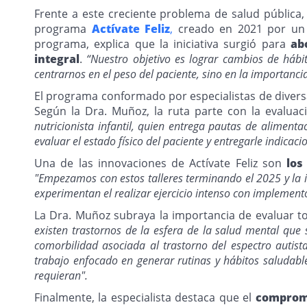
Frente a este creciente problema de salud pública,
programa
Actívate Feliz
,
creado en 2021 por un e
programa, explica que la iniciativa surgió para
ab
integral
.
“Nuestro objetivo es lograr cambios de háb
centrarnos en el peso del paciente, sino en la importanci
El programa conformado por especialistas de divers
Según la Dra. Muñoz, la ruta parte con la evalua
nutricionista infantil, quien entrega pautas de aliment
evaluar el estado físico del paciente y entregarle indicac
Una de las innovaciones de Actívate Feliz son
los
"Empezamos con estos talleres terminando el 2025 y la 
experimentan el realizar ejercicio intenso con implement
La Dra. Muñoz subraya la importancia de evaluar t
existen trastornos de la esfera de la salud mental que 
comorbilidad asociada al trastorno del espectro autist
trabajo enfocado en generar rutinas y hábitos saludable
requieran".
Finalmente, la especialista destaca que el
compromi