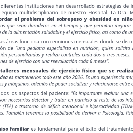
 diferentes instituciones han desarrollado estrategias de
quipo multidisciplinario de nuestro Hospital. La Dra. M
ordar el problema del sobrepeso y obesidad en niño
itos que sean duraderos en el tiempo y que permitan mejorar 
a de la alimentación saludable y el ejercicio físico, así como de
as áreas funciona con reuniones mensuales donde se discut
ción de
"una pediatra especialista en nutrición, quien solici
ación personalizadas y realiza controles cada dos o tres meses
iones de ejercicio con una reevaluación cada 6 meses".
 talleres mensuales de ejercicio físico que se real
idea es mantenerlos todo este año 2026. Es una experiencia muy
os y máquinas, además de poder socializar y relacionarse entre e
odos los aspectos del paciente:
"Es importante evaluar una e
son necesarios detectar y tratar en paralelo al resto de las i
a (TEA) o trastorno de déficit atencional e hiperactividad (T
s. También tenemos la posibilidad de derivar a Psicología, Psiq
so familiar
es fundamental para el éxito del tratamient